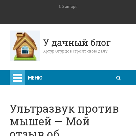
Об авторе
У дачный блог
Артур Огурцов строит свою дачу
МЕНЮ
Ультразвук против
мышей — Мой
отзыв об