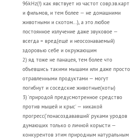
96kHz(!) как явствует из частот совр.зв.карт
и фильмов, и тем более — не домашними
животными и скотом…), а это любое
постоянное излучение даже звуковое —
всегда = вред(ещё и неосознаваемый)
здоровью себе и окружающим
2) яд тоже не панацея, тем более что
объевшись такими мышами или даже просто
отравленными продуктами — могут
погибнут и соседские животные(коты)
3) ‘природой предусмотренное средство
против мышей и крыс’ — никакой
прогресс(‘понасоздававший’ руками уродов
думающих только о личной корысти —
конкурентов этим природным натуральным