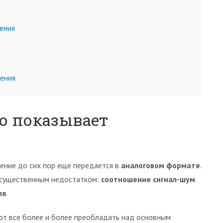
ения
дения
о показывает
ение до сих пор еще передается в
аналоговом формате
.
 существенным недостатком:
соотношение сигнал-шум
ля
.
ют все более и более преобладать над основным