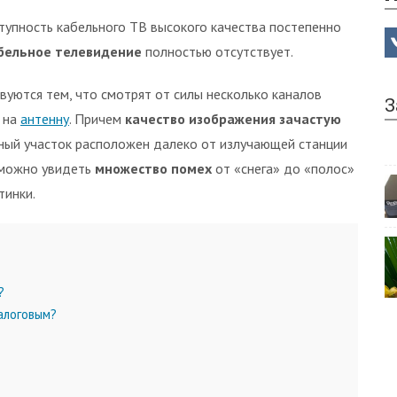
ступность кабельного ТВ высокого качества постепенно
бельное телевидение
полностью отсутствует.
уются тем, что смотрят от силы несколько каналов
З
 на
антенну
. Причем
качество изображения зачастую
чный участок расположен далеко от излучающей станции
 можно увидеть
множество помех
от «снега» до «полос»
тинки.
?
алоговым?