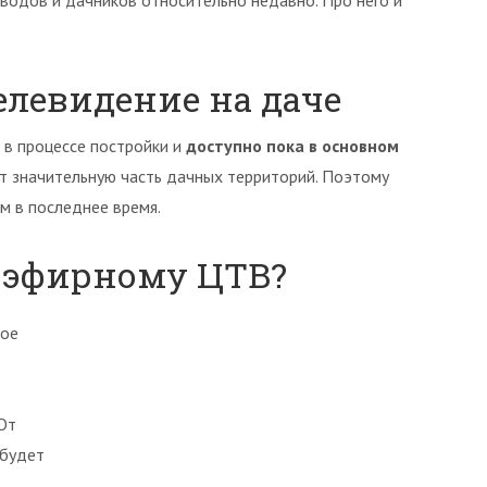
водов и дачников относительно недавно. Про него и
елевидение на даче
 в процессе постройки и
доступно пока в основном
ет значительную часть дачных территорий. Поэтому
м в последнее время.
 эфирному ЦТВ?
вое
 От
 будет