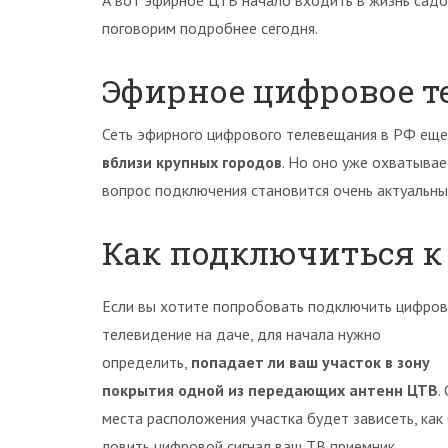
А вот эфирное ЦТВ начало входить в жизнь садо
поговорим подробнее сегодня.
Эфирное цифровое т
Сеть эфирного цифрового телевещания в РФ еще
вблизи крупных городов
. Но оно уже охватыва
вопрос подключения становится очень актуальны
Как подключиться к
Если вы хотите попробовать подключить цифро
телевидение на даче, для начала нужно
определить,
попадает ли ваш участок в зону
покрытия одной из передающих антенн ЦТВ
.
места расположения участка будет зависеть, как
ловить цифровой сигнал ваш ТВ приемник.